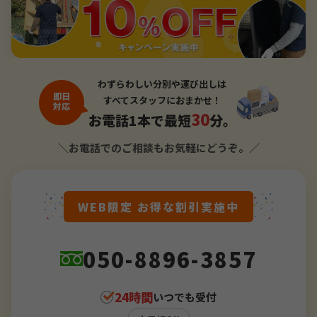
わずらわしい分別や運び出しは
即日
すべてスタッフにおまかせ！
対応
30
お電話1本で最短
分。
＼お電話でのご相談もお気軽にどうぞ。／
WEB限定 お得な割引実施中
050-8896-3857
24時間
いつでも受付