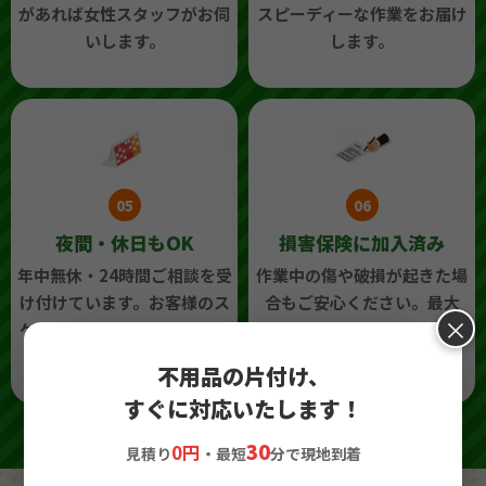
があれば女性スタッフがお伺
スピーディーな作業をお届け
いします。
します。
05
06
夜間・休日もOK
損害保険に加入済み
年中無休・24時間ご相談を受
作業中の傷や破損が起きた場
け付けています。お客様のス
合もご安心ください。最大
×
ケジュールに合わせて柔軟に
2,000万円の補償で対応いた
対応します。
します。
不用品の片付け、
すぐに対応いたします！
30
0円
見積り
・最短
分で現地到着