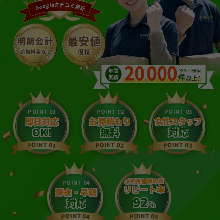
POINT 01
POINT 02
POINT 03
即日対応
お見積もり
女性スタッフ
対応
OK!
無料
ご利用者様の声
POINT 04
リピート率
深夜・早朝
92
対応
%