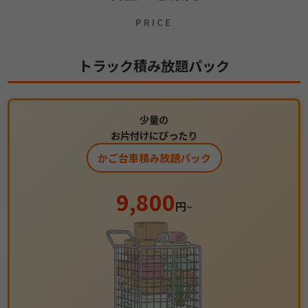
PRICE
トラック積み放題パック
少量の
お片付けにぴったり
かご台車積み放題パック
9,800
円
~