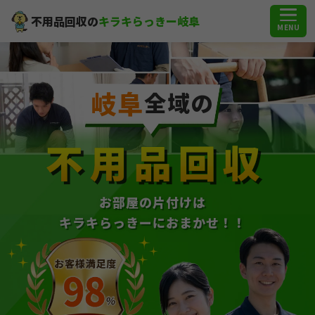
不用品回収の
キラキらっきー岐阜
MENU
岐阜
全域の
不用品回収
お部屋の片付けは
キラキらっきーにおまかせ！！