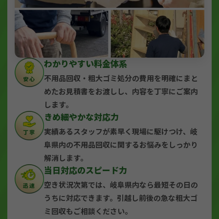
わかりやすい料金体系
不用品回収・粗大ゴミ処分の費用を明確にまと
安心
めたお見積書をお渡しし、内容を丁寧にご案内
します。
きめ細やかな対応力
実績あるスタッフが素早く現場に駆けつけ、岐
丁寧
阜県内の不用品回収に関するお悩みをしっかり
解消します。
当日対応のスピード力
空き状況次第では、岐阜県内なら最短その日の
迅速
うちに対応できます。引越し前後の急な粗大ゴ
ミ回収もご相談ください。