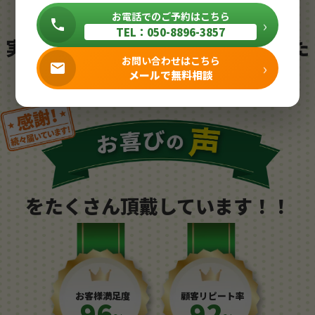
お電話でのご予約はこちら
›
TEL：050-8896-3857
実際にサービスをご利用いただいた
お問い合わせはこちら
›
メールで無料相談
お客様から
をたくさん頂戴しています！！
お客様満足度
顧客リピート率
96
92