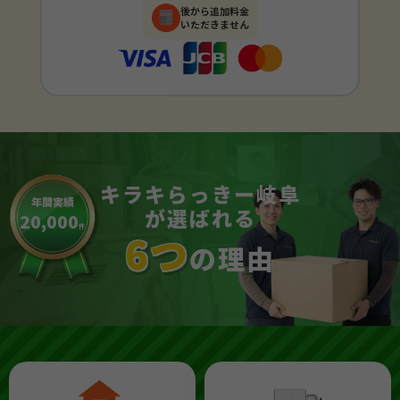
後から追加料金
いただきません
キラキらっきー岐阜
年間実績
が選ばれる
20,000
件
6つ
の理由