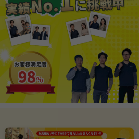
1
No.
挑戦中
に
実績
お客様満足度
98
%