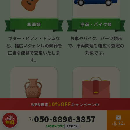
楽器類
車両・バイク類
ギター・ピアノ・ドラムな
お車やバイク、パーツ類ま
ど、幅広いジャンルの楽器を
で、車両関連も幅広く査定の
正当な価格で査定いたしま
対象です。
す。
10%OFF
WEB限定
キャンペーン中
050-8896-3857
骨董品・プレミアム類
ブランド類
ご相談
お見積もり
無料
メールで
お問い合わせ
24時間受付対応
土日祝OK