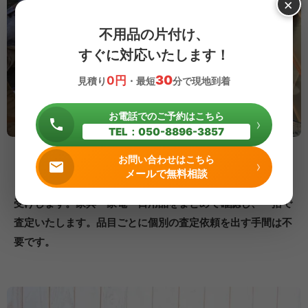
×
不用品の片付け、
すぐに対応いたします！
30
0円
見積り
・最短
分で現地到着
お電話でのご予約はこちら
›
TEL：050-8896-3857
まとめて査定・一括買取対応
お問い合わせはこちら
›
メールで無料相談
さまざまなジャンルの不用品が入り混じった状態でもお引き
受けします。家具・家電・日用品をまとめて確認し、一括で
査定いたします。品目ごとに個別の査定依頼を出す手間は不
要です。