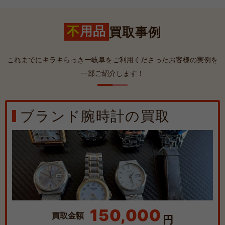
不
用品
買取事例
これまでにキラキらっきー岐阜をご利用くださったお客様の実例を
一部ご紹介します！
ブランド腕時計の買取
150,000
買取
金額
円