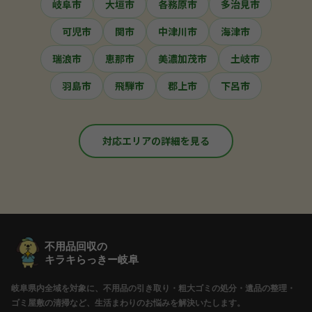
岐阜市
大垣市
各務原市
多治見市
可児市
関市
中津川市
海津市
瑞浪市
恵那市
美濃加茂市
土岐市
羽島市
飛騨市
郡上市
下呂市
対応エリアの詳細を見る
不用品回収の
キラキらっきー岐阜
岐阜県内全域を対象に、不用品の引き取り・粗大ゴミの処分・遺品の整理・
ゴミ屋敷の清掃など、生活まわりのお悩みを解決いたします。