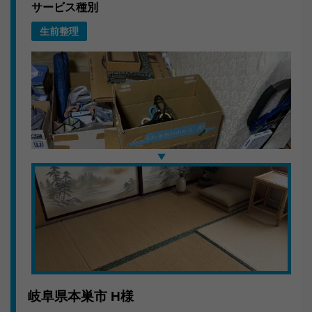
サービス種別
搬出作業のこだわり
生前整理
共用部分の養生を徹底し、近隣へのご迷惑にならないよ
う配慮。分別も現場で行い、リサイクル可能なものは適
切にルート分けしています。
いただいたお言葉
「仕事が丁寧で感心しました。見積もりと金額が変わら
なかったのも良かったです。」
岐阜で不用品回収ならキラキらっきー岐阜。まずはLINE
またはお電話でご連絡ください。
岐阜県本巣市
H様