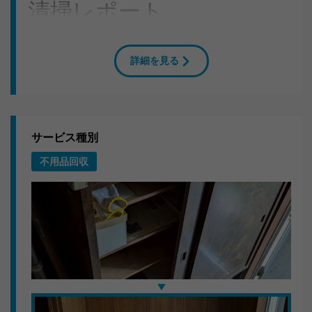
清掃レポート
X様から生活ゴミ・ペットボトル・空き缶大量の処分で
お困りとのお電話があり、海津市のご自宅へ急行しまし
詳細を見る
た。2LDKのマンションでしたが、2人で対応し1〜2時間
で作業完了。
作業の流れ
サービス種別
まず現場の状況を確認し、搬出ルートを決定。大型家具
不用品回収
は分解してから運び出し、2tトラック1台に効率よく積載
しました。
お客様の声
「こんなに手際よくやってもらえるとは。もっと早く相
談すれば良かったです。」
岐阜県でゴミ屋敷の処分をお考えなら、キラキらっきー