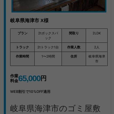
岐阜県海津市
X様
プラン
2tボックスパ
間取り
2LDK
ック
トラック
2tトラック1台
作業人数
2人
作業時間
1〜2時間
住所
岐阜県海津
市
作業
65,000
円
料金
WEB割引で10%OFF適用
岐阜県海津市のゴミ屋敷