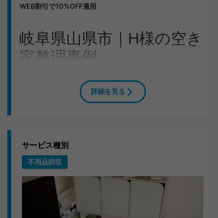
WEB割引で10%OFF適用
岐阜県山県市｜H様の空き
家整理事例
農機具・工具類の処分にお困りだったH様。岐阜県山県
市のご自宅へスタッフ3人で駆けつけ、2〜3時間でお部
詳細を見る
屋をスッキリさせました。
お片付けの内容
2DKのアパートに長年置かれていた家具や家電を丁寧に
サービス種別
搬出。壁や床を傷つけないよう養生シートを敷いてから
不用品回収
作業しました。
嬉しいお言葉
「重いものばかりで困っていたので本当に助かりまし