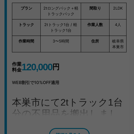
プラン
2tロングパック＋軽
間取り
2LDK
トラックパック
トラック
2tトラック1台 / 軽
作業人数
4人
トラック1台
作業時間
3〜5時間
住所
岐阜県
本巣市
作業
120,000
円
料金
WEB割引で10%OFF適用
本巣市にて2tトラック1台
分の不用品を搬出しまし
た