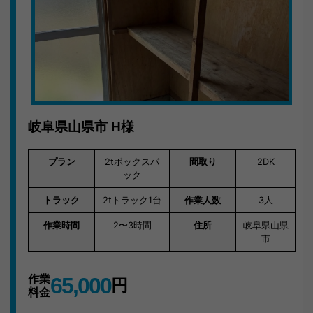
岐阜で不用品回収ならキラキらっきー岐阜。まずはLINE
またはお電話でご連絡ください。
岐阜県山県市
H様
プラン
2tボックスパ
間取り
2DK
ック
トラック
2tトラック1台
作業人数
3人
作業時間
2〜3時間
住所
岐阜県山県
市
作業
65,000
円
料金