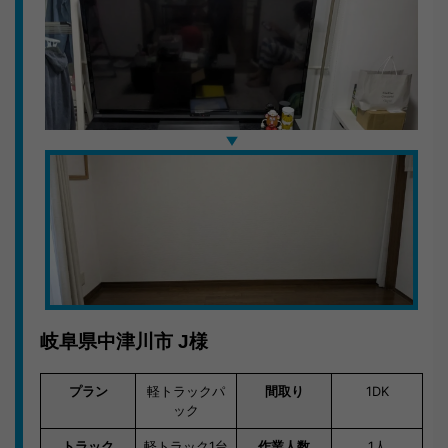
しました。
ご利用後のお客様コメント
「当日に来てくれて、しかもこんなに早く終わるなん
て。値段も良心的で大満足です。」
キラキらっきー岐阜は岐阜県の地域事情を熟知したスタ
ッフが対応。お気軽にご相談ください。
岐阜県中津川市
J様
プラン
軽トラックパ
間取り
1DK
ック
トラック
軽トラック1台
作業人数
1人