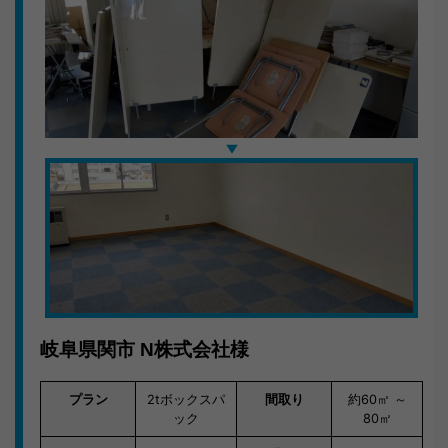
ご利用後のお客様コメント
「当日に来てくれて、しかもこんなに早く終わるなん
て。値段も良心的で大満足です。」
キラキらっきー岐阜は岐阜県の地域事情を熟知したスタ
ッフが対応。お気軽にご相談ください。
岐阜県関市
N株式会社様
プラン
2tボックスパ
間取り
約60㎡ ～
ック
80㎡