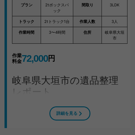
プラン
2tボックスパ
間取り
3LDK
ック
トラック
2tトラック1台
作業人数
3人
作業時間
3〜4時間
住所
岐阜県大垣
市
作業
72,000
円
料金
岐阜県大垣市の遺品整理
レポート
F様からアルバム・書類・手紙の処分でお困りとのお電
話があり、大垣市のご自宅へ急行しました。2DKのアパ
詳細を見る
ートでしたが、3人で対応し3〜4時間で作業完了。
作業の流れ