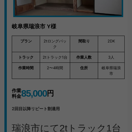
岐阜県瑞浪市
Y様
プラン
2tロングパッ
間取り
2DK
ク
トラック
2tトラック1台
作業人数
3人
作業時間
2〜4時間
住所
岐阜県瑞浪
市
作業
85,000
円
料金
2回目以降リピート割適用
瑞浪市にて2tトラック1台