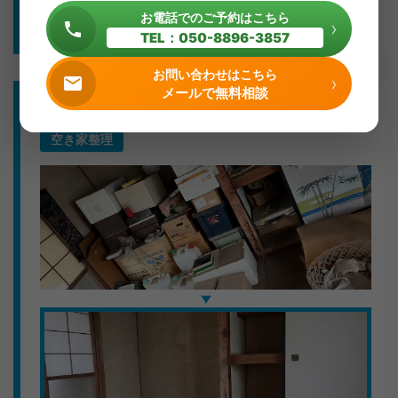
瑞穂市のご自宅へスタッフ2人で駆けつけ、1〜2時間で
詳細を見る
お電話でのご予約はこちら
›
お部屋をスッキリさせました。
TEL：050-8896-3857
お片付けの内容
お問い合わせはこちら
›
メールで無料相談
1DKのマンションに長年置かれていたソファ・大量の衣
サービス種別
類を丁寧に搬出。壁や床を傷つけないよう養生シートを
空き家整理
敷いてから作業しました。
嬉しいお言葉
「重いものばかりで困っていたので本当に助かりまし
た。対応も迅速で、次もお願いしたいです。」
岐阜県内の不用品回収・お片付けはキラキらっきー岐阜
まで。無料見積もり受付中です。