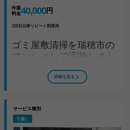
作業
40,000
円
料金
2回目以降リピート割適用
ゴミ屋敷清掃を瑞穂市の
マンションで実施しまし
た
詳細を見る
岐阜県瑞穂市にお住まいのR様から「衣類・ベットフレ
ーム・雑貨類を処分してほしい」とご相談いただき、即
日お伺いしました。
今回の作業について
サービス種別
引越し
1DKのお部屋から出た不用品は1tトラック1台分。2人の
チームワークで段取りよく搬出し、1〜2時間ほどで完了