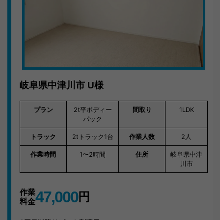
岐阜で不用品回収ならキラキらっきー岐阜。まずはLINE
またはお電話でご連絡ください。
岐阜県中津川市
U様
プラン
2t平ボディー
間取り
1LDK
パック
トラック
2tトラック1台
作業人数
2人
作業時間
1〜2時間
住所
岐阜県中津
川市
作業
47,000
円
料金