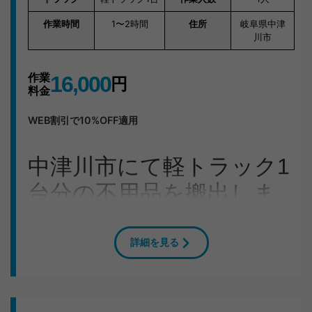
作業時間
1〜2時間
住所
岐阜県中津
川市
作業
16,000
円
料金
WEB割引で10%OFF適用
中津川市にて軽トラック1
台分の不用品を搬出しま
した
詳細を見る
岐阜県中津川市のJ様よりご依頼をいただき、テレビ・そ
の他細々したものの回収に伺いました。1DKのお部屋か
ら大量の不用品をスタッフ1人でてきぱきと運び出しまし
た。