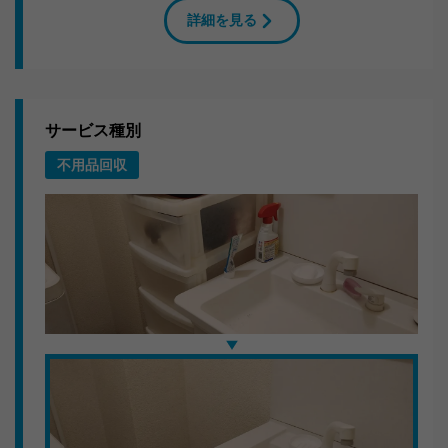
詳細を見る
岐阜県下呂市のN様よりご依頼をいただき、生活ゴミ・
ペットボトル・空き缶大量の回収に伺いました。1DKの
お部屋から大量の不用品をスタッフ2人でてきぱきと運び
出しました。
サービス種別
搬出作業のこだわり
不用品回収
共用部分の養生を徹底し、近隣へのご迷惑にならないよ
う配慮。分別も現場で行い、リサイクル可能なものは適
切にルート分けしています。
いただいたお言葉
「仕事が丁寧で感心しました。見積もりと金額が変わら
なかったのも良かったです。」
岐阜で不用品回収ならキラキらっきー岐阜。まずはLINE
またはお電話でご連絡ください。