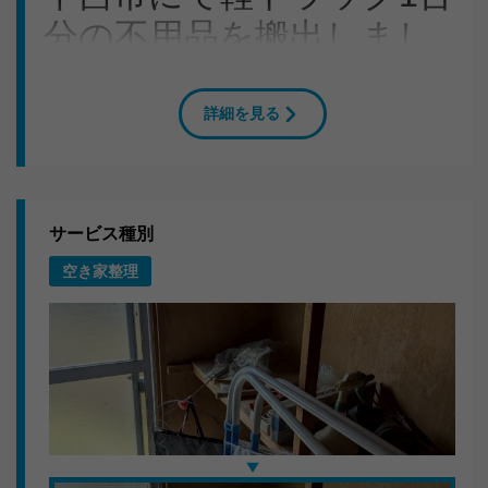
分の不用品を搬出しまし
た
詳細を見る
岐阜県下呂市のB様よりご依頼をいただき、衣装ケー
ス・細々した不用品の回収に伺いました。1DKのお部屋
から大量の不用品をスタッフ2人でてきぱきと運び出しま
した。
サービス種別
搬出作業のこだわり
空き家整理
共用部分の養生を徹底し、近隣へのご迷惑にならないよ
う配慮。分別も現場で行い、リサイクル可能なものは適
切にルート分けしています。
いただいたお言葉
「仕事が丁寧で感心しました。見積もりと金額が変わら
なかったのも良かったです。」