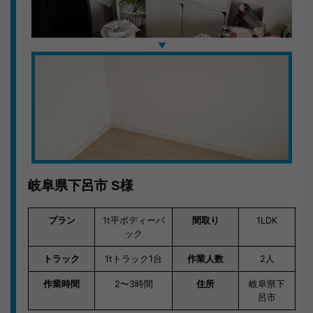
た。対応も迅速で、次もお願いしたいです。」
岐阜県内の不用品回収・お片付けはキラキらっきー岐阜
まで。無料見積もり受付中です。
岐阜県下呂市
S様
プラン
1t平ボディーパ
間取り
1LDK
ック
トラック
1tトラック1台
作業人数
2人
作業時間
2〜3時間
住所
岐阜県下
呂市