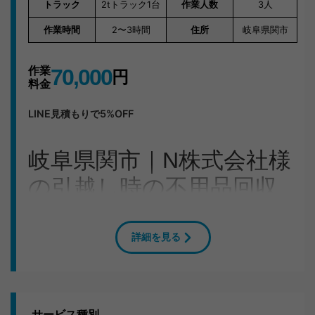
トラック
2tトラック1台
作業人数
3人
作業時間
2〜3時間
住所
岐阜県関市
作業
70,000
円
料金
LINE見積もりで5%OFF
岐阜県関市｜N株式会社様
の引越し時の不用品回収
事例
詳細を見る
事務所移転時の処分にお困りだったN株式会社様。岐阜
県関市の事務所へスタッフ3人で駆けつけ、2〜3時間で
事務所をスッキリさせました。
お片付けの内容
サービス種別