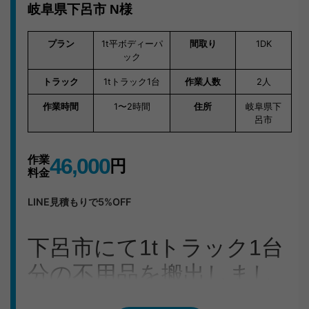
岐阜県下呂市
N様
プラン
1t平ボディーパ
間取り
1DK
ック
トラック
1tトラック1台
作業人数
2人
作業時間
1〜2時間
住所
岐阜県下
呂市
作業
46,000
円
料金
LINE見積もりで5%OFF
下呂市にて1tトラック1台
分の不用品を搬出しまし
た