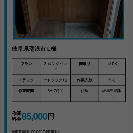
岐阜へ。無料見積もり・当日対応OKです。
岐阜県瑞浪市
L様
プラン
2tロングパッ
間取り
4LDK
ク
トラック
2tトラック1台
作業人数
5人
作業時間
5〜7時間
住所
岐阜県瑞浪
市
作業
85,000
円
料金
WEB割引で10%OFF適用