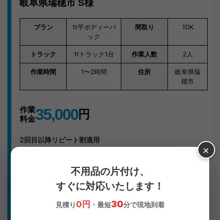
岐阜県瑞穂市
S様
プラン
1t平ボディーパ
間取り
1DK
ック
トラック
1tトラック1台
作業人数
2人
作業時間
1〜2時間
住所
岐阜県瑞
穂市
作業
35,000
円
料金
2回目以降リピート割適用
×
岐阜県瑞穂市｜S様の不用
不用品の片付け、
すぐに対応いたします！
品回収事例
30
0円
見積り
・最短
分で現地到着
ソファ・大量の衣類の処分にお困りだったS様。岐阜県