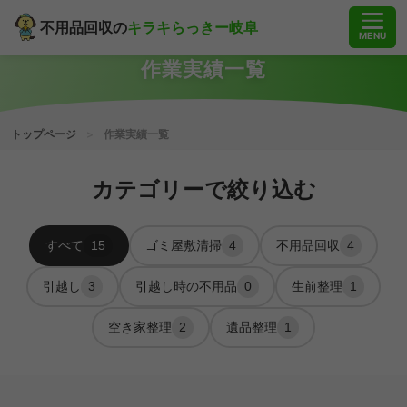
不用品回収の
キラキらっきー岐阜
MENU
作業実績一覧
トップページ
>
作業実績一覧
カテゴリーで絞り込む
すべて
15
ゴミ屋敷清掃
4
不用品回収
4
引越し
3
引越し時の不用品
0
生前整理
1
空き家整理
2
遺品整理
1