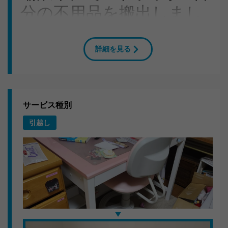
分の不用品を搬出しまし
た
詳細を見る
岐阜県瑞浪市のY様よりご依頼をいただき、残置物すべ
ての回収に伺いました。2DKのお部屋から大量の不用品
をスタッフ3人でてきぱきと運び出しました。
搬出作業のこだわり
サービス種別
引越し
共用部分の養生を徹底し、近隣へのご迷惑にならないよ
う配慮。分別も現場で行い、リサイクル可能なものは適
切にルート分けしています。
いただいたお言葉
「仕事が丁寧で感心しました。見積もりと金額が変わら
なかったのも良かったです。」