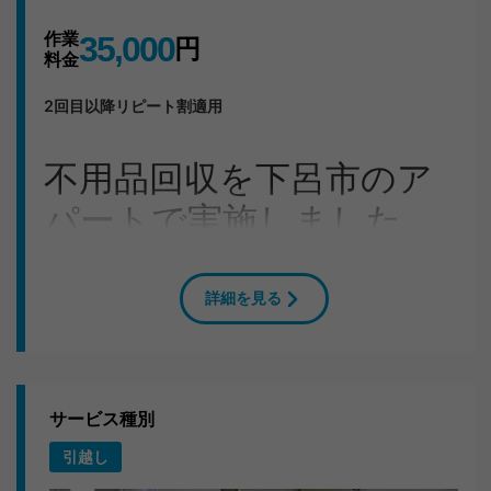
作業
35,000
円
料金
2回目以降リピート割適用
不用品回収を下呂市のア
パートで実施しました
岐阜県下呂市にお住まいのS様から「ダイニングテーブ
ル・食器類一式を処分してほしい」とご相談いただき、
詳細を見る
即日お伺いしました。
今回の作業について
1LDKのお部屋から出た不用品は1tトラック1台分。2人の
サービス種別
チームワークで段取りよく搬出し、2〜3時間ほどで完了
引越し
しました。