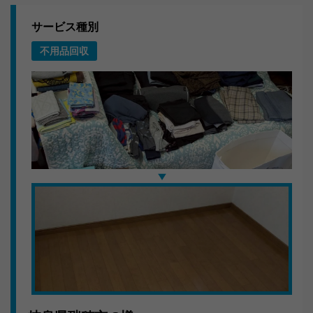
まず現場の状況を確認し、搬出ルートを決定。大型家具
サービス種別
は分解してから運び出し、2tトラック1台に効率よく積載
不用品回収
しました。
お客様の声
「こんなに手際よくやってもらえるとは。もっと早く相
談すれば良かったです。」
岐阜県で不用品の処分をお考えなら、キラキらっきー岐
阜へ。無料見積もり・当日対応OKです。