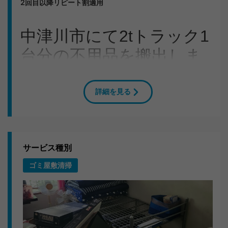
2回目以降リピート割適用
中津川市にて2tトラック1
台分の不用品を搬出しま
した
詳細を見る
岐阜県中津川市のU様よりご依頼をいただき、勉強机・
椅子などの回収に伺いました。1LDKのお部屋から大量
の不用品をスタッフ2人でてきぱきと運び出しました。
搬出作業のこだわり
サービス種別
ゴミ屋敷清掃
共用部分の養生を徹底し、近隣へのご迷惑にならないよ
う配慮。分別も現場で行い、リサイクル可能なものは適
切にルート分けしています。
いただいたお言葉