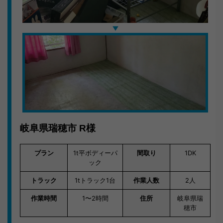
「仕事が丁寧で感心しました。見積もりと金額が変わら
なかったのも良かったです。」
岐阜で不用品回収ならキラキらっきー岐阜。まずはLINE
またはお電話でご連絡ください。
岐阜県瑞穂市
R様
プラン
1t平ボディーパ
間取り
1DK
ック
トラック
1tトラック1台
作業人数
2人
作業時間
1〜2時間
住所
岐阜県瑞
穂市