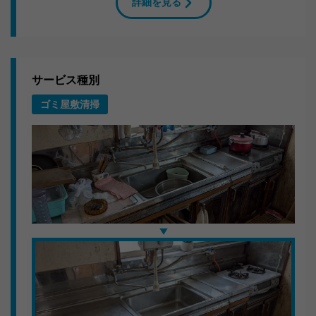
詳細を見る
岐阜県本巣市のP様よりご依頼をいただき、衣類・書
籍・雑貨の回収に伺いました。2LDKのお部屋から大量
の不用品をスタッフ4人でてきぱきと運び出しました。
搬出作業のこだわり
サービス種別
ゴミ屋敷清掃
共用部分の養生を徹底し、近隣へのご迷惑にならないよ
う配慮。分別も現場で行い、リサイクル可能なものは適
切にルート分けしています。
いただいたお言葉
「仕事が丁寧で感心しました。見積もりと金額が変わら
なかったのも良かったです。」
岐阜で不用品回収ならキラキらっきー岐阜。まずはLINE
またはお電話でご連絡ください。