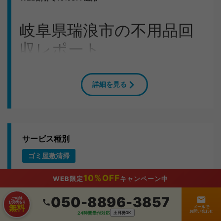
岐阜県瑞浪市の不用品回
収レポート
L様からテレビ・冷蔵庫・洗濯機の処分でお困りとのお
電話があり、瑞浪市のご自宅へ急行しました。4LDKの
詳細を見る
一戸建てでしたが、5人で対応し5〜7時間で作業完了。
作業の流れ
まず現場の状況を確認し、搬出ルートを決定。大型家具
サービス種別
は分解してから運び出し、2tトラック1台に効率よく積載
ゴミ屋敷清掃
しました。
10%OFF
WEB限定
キャンペーン中
お客様の声
050-8896-3857
ご相談
お見積もり
無料
「こんなに手際よくやってもらえるとは。もっと早く相
メールで
お問い合わせ
24時間受付対応
土日祝OK