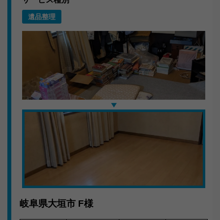
遺品整理
約60㎡ ～ 80㎡の事務所にあるデスクやパーテーション
などを丁寧に搬出。壁や床を傷つけないよう養生シート
を敷いてから作業しました。
嬉しいお言葉
「重いものばかりで困っていたので本当に助かりまし
た。対応も迅速で、次もお願いしたいです。」
岐阜県内の不用品回収・お片付けはキラキらっきー岐阜
まで。無料見積もり受付中です。
岐阜県大垣市
F様