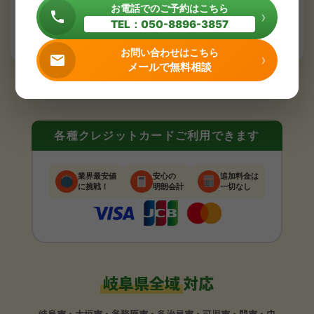
お電話でのご予約はこちら
›
お問い合わせはこちら
›
TEL：050-8896-3857
メールで無料相談
お問い合わせはこちら
›
メールで無料相談
各種クレジットカードご利用できます
業界最安値
安心の
追加料金は
に挑戦！
明朗会計
一切なし
岐阜県全域
対応
岐阜市・大垣市・各務原市・多治見市・可児市・関市・中