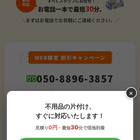
すべてスタッフにお任せ！
対応
30
お電話一本で最短
分。
＼まずはお電話でお気軽にご連絡ください。／
WEB限定 割引キャンペーン
050-8896-3857
×
24時間
受付対応
土日祝OK
不用品の片付け、
最短30分でお伺い
すぐに対応いたします！
30
0円
見積り
・最短
分で現地到着
お電話でのご予約はこちら
›
TEL：050-8896-3857