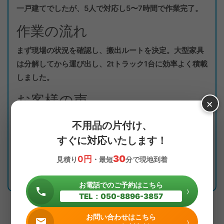
一戸建てでしたが、5人で対応し5〜7時間で作業完了。
作業の流れ
まず現場の状況を確認し、搬出ルートを決定。大型家具
は分解してから運び出し、2tトラック1台に効率よく積載
しました。
お客様の声
×
「こんなに手際よくやってもらえるとは。もっと早く相
不用品の片付け、
談すれば良かったです。」
すぐに対応いたします！
岐阜県で不用品の処分をお考えなら、キラキらっきー岐
30
0円
見積り
・最短
分で現地到着
阜へ。無料見積もり・当日対応OKです。
お電話でのご予約はこちら
›
TEL：050-8896-3857
お問い合わせはこちら
›