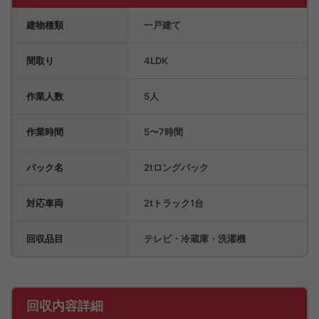
建物種類
一戸建て
間取り
4LDK
作業人数
5人
作業時間
5〜7時間
パック名
2tロングパック
対応車両
2tトラック1台
回収品目
テレビ・冷蔵庫・洗濯機
回収内容詳細