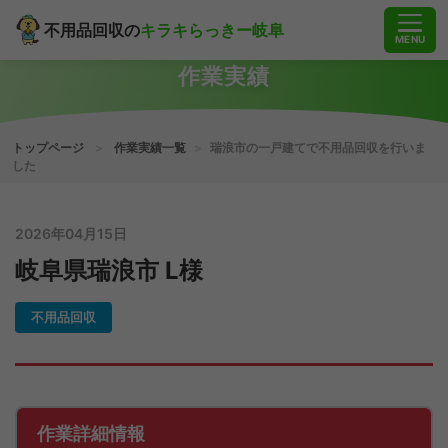
不用品回収の
キラキらっきー岐阜
MENU
作業実績
トップページ
>
作業実績一覧
>
瑞浪市の一戸建てで不用品回収を行いま
した
2026年04月15日
岐阜県瑞浪市 L様
不用品回収
作業詳細情報