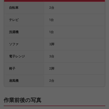
自転車
2台
テレビ
1台
洗濯機
1台
ソファ
3脚
電子レンジ
3台
椅子
2脚
扇風機
2台
作業前後の写真