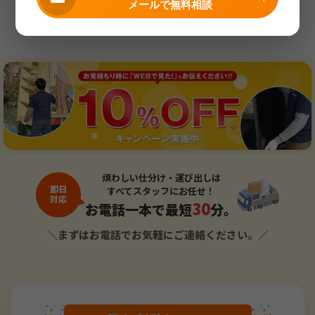
メールで無料相談
実績事例一覧へ戻る
煩わしい仕分け・運び出しは
即日
すべてスタッフにお任せ！
対応
30
お電話一本で最短
分。
＼まずはお電話でお気軽にご連絡ください。／